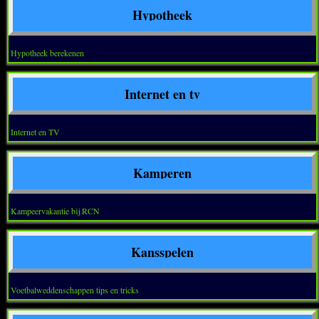
Hypotheek
Hypotheek berekenen
Internet en tv
Internet en TV
Kamperen
Kampeervakantie bij RCN
Kansspelen
Voetbalweddenschappen tips en tricks