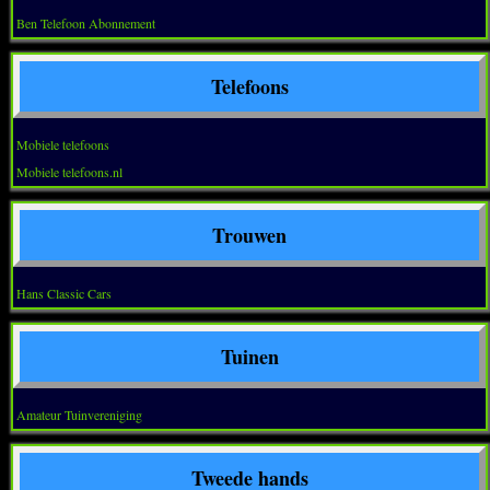
Ben Telefoon Abonnement
Telefoons
Mobiele telefoons
Mobiele telefoons.nl
Trouwen
Hans Classic Cars
Tuinen
Amateur Tuinvereniging
Tweede hands