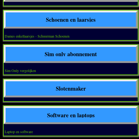
Schoenen en laarsjes
Dames enkellaarsjes - Schuurman Schoenen
Sim only abonnement
Sim Only vergelijken
Slotenmaker
Software en laptops
Laptop en software