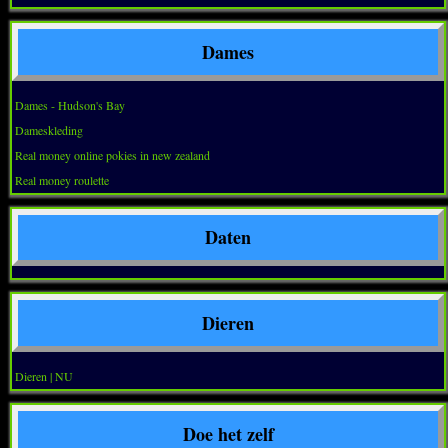
Dames
Dames - Hudson's Bay
Dameskleding
Real money online pokies in new zealand
Real money roulette
Daten
Dieren
Dieren | NU
Doe het zelf