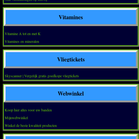
Vitamines
Vitamine A tot en met K
Vitamines en mineralen
Vliegtickets
Skyscanner | Vergelijk gratis goedkope vliegtickets
Webwinkel
Koop hier alles voor uw banden
Mijnwebwinkel
Winkel de beste kwaliteit producten