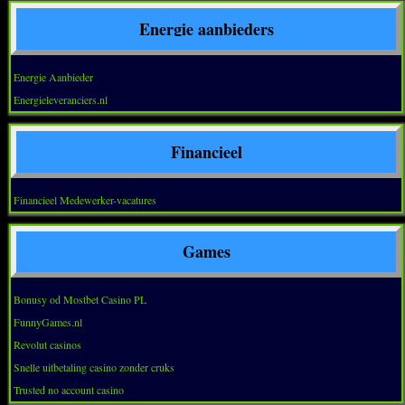
Energie aanbieders
Energie Aanbieder
Energieleveranciers.nl
Financieel
Financieel Medewerker-vacatures
Games
Bonusy od Mostbet Casino PL
FunnyGames.nl
Revolut casinos
Snelle uitbetaling casino zonder cruks
Trusted no account casino