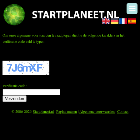
Om onze algemene voorwaarden te raadplegen dient u de volgende karakters in het
verificatie code veld te typen:
Verificatie code :
© 2006-2026
Startplaneet.nl
|
Pagina maken
|
Algemene voorwaarden
|
Contact